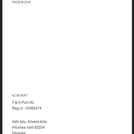
FACEBOOK
KONTAKT
T & A Puit OÜ
Reg.nr: 12083474
Vahi talu, Kiivera küla
Hiiumaa vald 92254
Hiiumaa