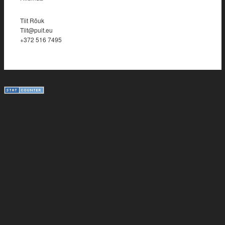
Tiit Rõuk
Tiit@puit.eu
+372 516 7495